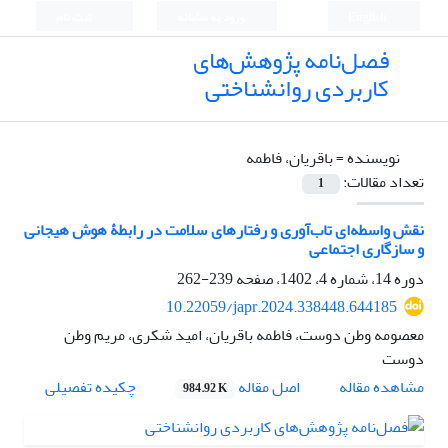
English
ورود به سامانه
ثبت نام
فصل‌نامه پژوهش‌های
کاربردی روانشناختی
نویسنده =
باقریان، فاطمه
تعداد مقالات:
1
نقش واسطه‌ای تاب‌آوری و رفتارهای سلامت در رابطۀ هوش هیجانی
و سازگاری اجتماعی
دوره 14، شماره 4، 1402، صفحه
239-262
10.22059/japr.2024.338448.644185
معصومه وطن دوست، فاطمه باقریان، امید شکری، مریم وطن
دوست
اصل مقاله
مشاهده مقاله
چکیده تفصیلی
984.92 K