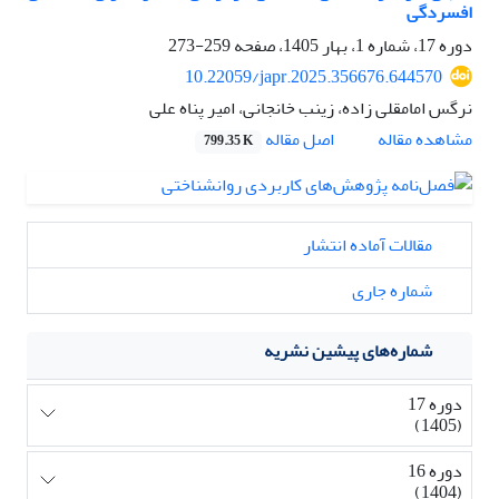
افسردگی
دوره 17، شماره 1، بهار 1405، صفحه
259-273
10.22059/japr.2025.356676.644570
نرگس امامقلی زاده، زینب خانجانی، امیر پناه علی
اصل مقاله
مشاهده مقاله
799.35 K
مقالات آماده انتشار
شماره جاری
شماره‌های پیشین نشریه
دوره 17
(1405)
دوره 16
(1404)