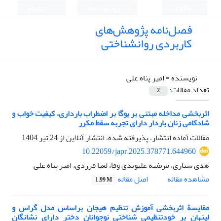
English
ورود به سامانه
ثبت نام
فصل‌نامه پژوهش‌های
کاربردی روانشناختی
نویسنده =
امیر پناه علی
تعداد مقالات:
2
اثربخشی مداخله مبتنی بر یوگا بر اضطراب بارداری، کیفیت خواب و
شادکامی زنان باردار دارای تجربه سقط مکرر
مقالات آماده انتشار، پذیرفته شده، انتشار آنلاین از
24 تیر 1404
10.22059/japr.2025.378771.644960
هدی ستاری، مرضیه علیوندی وفا، لعیا فرزدی، امیر پناه علی
اصل مقاله
مشاهده مقاله
1.99 M
مقایسۀ اثربخشی آموزش تنظیم هیجان براساس مدل گراس و
لینهان بر خودتنظیمی ‏شناختی نوجوانان دختر دارای نشانگان