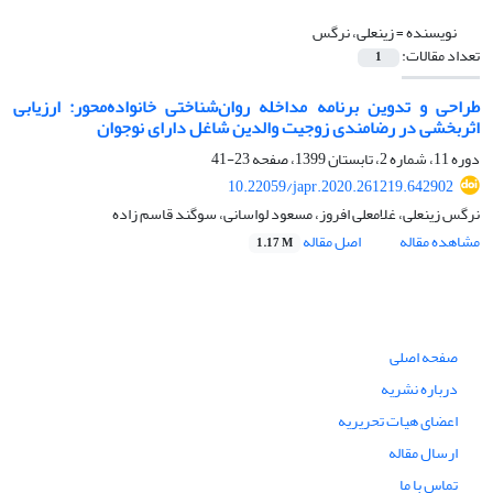
نویسنده =
زینعلی، نرگس
تعداد مقالات:
1
طراحی و تدوین برنامه مداخله روان‌شناختی خانواده‌محور: ارزیابی
اثربخشی در رضامندی زوجیت والدین شاغل دارای نوجوان
دوره 11، شماره 2، تابستان 1399، صفحه
23-41
10.22059/japr.2020.261219.642902
نرگس زینعلی، غلامعلی افروز، مسعود لواسانی، سوگند قاسم زاده
مشاهده مقاله
اصل مقاله
1.17 M
صفحه اصلی
درباره نشریه
اعضای هیات تحریریه
ارسال مقاله
تماس با ما