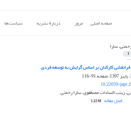
صفحه اصلی
مرور
دربارۀ نشریه
سیاست‌ها
حمتی، سارا
1
 فرانقشی کارکنان بر اساس گرایش به توسعه فردی
91-116
10.22059/japr.
نی، زینب السادات مصطفوی، سارا رحمتی
اصل مقاله
1.22 M