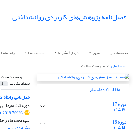
فصل‌نامه پژوهش‌های کاربردی روانشناختی
صفحه اصلی
مرور
دربارۀ نشریه
سیاست‌ها
راهنماها
صفحه اصلی
فهرست مقالات
نویسنده =
حکیم
تعداد مقالات:
1
مقالات آماده انتشار
مدل‌یابی رابطه ک
دوره 17
دوره 9، شماره 3، پاییز 1397، صفحه
(1405)
r.2018.70936
سیدمحمدهادی حکی
دوره 16
(1404)
مشاهده مقاله