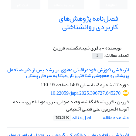
English
ورود به سامانه
ثبت نام
فصل‌نامه پژوهش‌های
کاربردی روانشناختی
نویسنده =
باقری شیخانگفشه، فرزین
تعداد مقالات:
5
اثربخشی آموزش خودمراقبتی معنوی بر رشد پس از ضربه، تحمل
پریشانی و همجوشی شناختی زنان مبتلا به سرطان پستان
دوره 17، شماره 2، تابستان 1405، صفحه
95-110
10.22059/japr.2025.396727.645270
فرزین باقری شیخانگفشه، وحید صوابی نیری، مونا باهری، سیده
آتوسا افسرپور، علی فتحی آشتیانی
اصل مقاله
مشاهده مقاله
793.21 K
اثربخشی رفتاردرمانی دیالکتیکی گروهی بر تحمل ابهام، ترومای