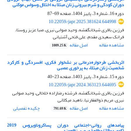
دوران کودکی و شرم بیرونی زنان مبتلا به اختلال وسواس موکنی
دوره 16، شماره 3، پاییز 1404، صفحه
69-87
10.22059/japr.2025.381624.644998
فرزین باقری شیخانگفشه، وحید صوابی نیری، صبا عزیز روستا،
فرانک سعیدی مقدم، علی فتحی آشتیانی
اصل مقاله
مشاهده مقاله
1009.25 K
اثربخشی طرحواره‌درمانی بر نشخوار فکری، افسردگی و کارکرد
شخصیت زنان مبتلاء به پرخوری عصبی
دوره 15، شماره 3، پاییز 1403، صفحه
23-40
10.22059/japr.2024.363123.644695
فرزین باقری شیخانگفشه، فرشته رضازاده خلخالی، وحید صوابی
نیری، مریم ذوالفقارنیا، ناهید میکلانی
اصل مقاله
مشاهده مقاله
چکیده تفصیلی
791.69 K
پیامدهای روانی-اجتماعی دوران پساکروناویروس 2019
(کووید-19) مطالعة مروری نظام‌مند