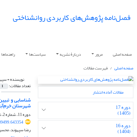
فصل‌نامه پژوهش‌های کاربردی روانشناختی
صفحه اصلی
مرور
دربارۀ نشریه
سیاست‌ها
راهنماها
صفحه اصلی
فهرست مقالات
نویسنده =
سپهو
تعداد مقالات:
1
مقالات آماده انتشار
شناسایی و تبیین
شهرستان خرم‌آبا
دوره 17
(1405)
دوره 11، شماره 2، تابستان 1399، صفحه
89499.643354
دوره 16
رضا سپهوند، محسن 
(1404)