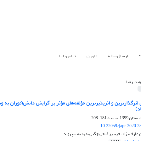
ارسال مقاله
داوران
تماس با ما
ند، رضا
 اثرگذارترین و اثرپذیرترین مؤلفه‌های مؤثر بر گرایش دانش‌آموزان به 
د)
181-208
10.22059/japr.2020.2
عارف نژاد، فریبرز فتحی چگنی، مهدیه سپهوند