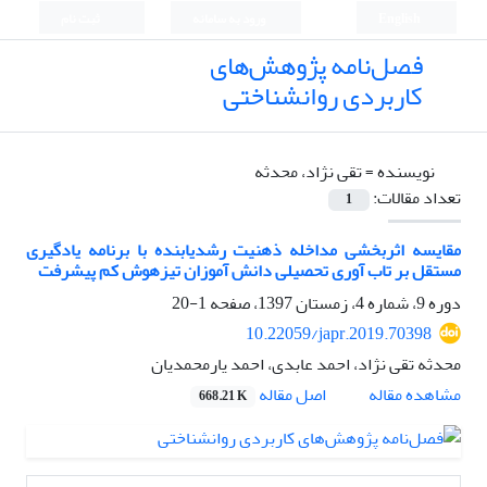
English
ورود به سامانه
ثبت نام
فصل‌نامه پژوهش‌های
کاربردی روانشناختی
نویسنده =
تقی نژاد، محدثه
تعداد مقالات:
1
مقایسه اثربخشی مداخله ذهنیت رشدیابنده با برنامه یادگیری
مستقل بر تاب آوری تحصیلی دانش آموزان تیزهوش کم پیشرفت
دوره 9، شماره 4، زمستان 1397، صفحه
1-20
10.22059/japr.2019.70398
محدثه تقی نژاد، احمد عابدی، احمد یارمحمدیان
اصل مقاله
مشاهده مقاله
668.21 K