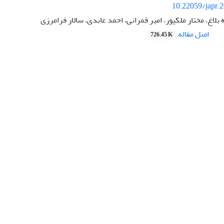
10.22059/japr.
بلاغ، مختار ملکپور، امیر قمرانی، احمد عابدی، سالار فرامرزی
اصل مقاله
726.45 K