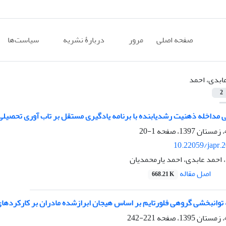
صفحه اصلی
مرور
دربارۀ نشریه
سیاست‌ها
ابدی، احمد
2
 مداخله ذهنیت رشدیابنده با برنامه یادگیری مستقل بر تاب آوری تحصی
1-20
10.22059/japr.
 احمد عابدی، احمد یارمحمدیان
اصل مقاله
668.21 K
 توانبخشی گروهی فلورتایم بر اساس هیجان ابرازشده مادران بر کارکردها
221-242