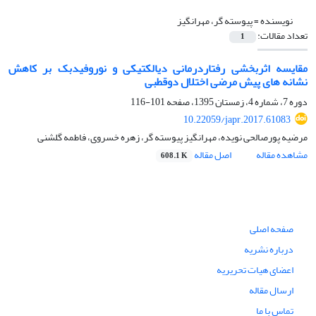
نویسنده =
پیوسته گر، مهرانگیز
تعداد مقالات:
1
مقایسه اثربخشی رفتاردرمانی دیالکتیکی و نوروفیدبک بر کاهش
نشانه های پیش مرضی اختلال دوقطبی
دوره 7، شماره 4، زمستان 1395، صفحه
101-116
10.22059/japr.2017.61083
مرضیه پورصالحی نویده، مهرانگیز پیوسته گر، زهره خسروی، فاطمه گلشنی
مشاهده مقاله
اصل مقاله
608.1 K
صفحه اصلی
درباره نشریه
اعضای هیات تحریریه
ارسال مقاله
تماس با ما