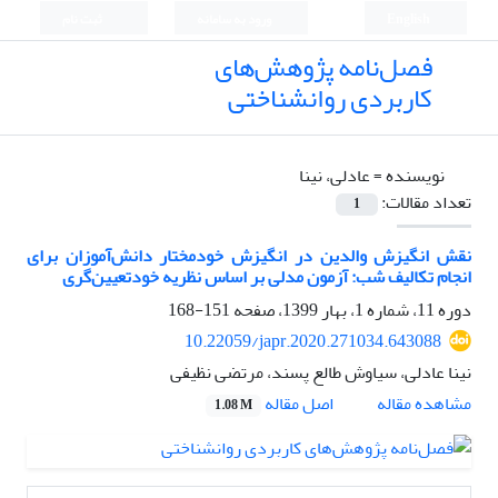
English
ورود به سامانه
ثبت نام
فصل‌نامه پژوهش‌های
کاربردی روانشناختی
نویسنده =
عادلی، نینا
تعداد مقالات:
1
نقش انگیزش والدین در انگیزش خودمختار دانش‌آموزان برای
انجام تکالیف شب: آزمون مدلی بر اساس نظریه خودتعیین‌گری
دوره 11، شماره 1، بهار 1399، صفحه
151-168
10.22059/japr.2020.271034.643088
نینا عادلی، سیاوش طالع پسند، مرتضی نظیفی
اصل مقاله
مشاهده مقاله
1.08 M