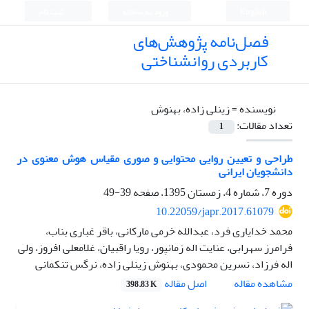
English
ورود به سامانه
ثبت نام
فصل‌نامه پژوهش‌های
کاربردی روانشناختی
نویسنده =
زینلی زاده، بهنوش
تعداد مقالات:
1
طراحی و تعیین روایی محتوایی و صوری مقیاس هوش معنوی در
دانشجویان ایرانی
دوره 7، شماره 4، زمستان 1395، صفحه
39-49
10.22059/japr.2017.61079
محمد خدایاری فرد، عبدالله خرمی مارکانی، باقر غباری بناب،
فرامرز سهرابی، عنایت اله زمانپور، رویا راقبیان، غلامعلی افروز، ولی
اله فرزاد، نسرین محمودی، بهنوش زینلی زاده، نرگس تنکمانی
اصل مقاله
مشاهده مقاله
398.83 K