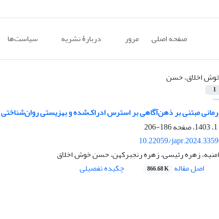
صفحه اصلی
مرور
دربارۀ نشریه
سیاست‌ها
وش اخلاق، حسن
1
مانی مبتنی بر ذهن‌آگاهی بر استرس ادراک‌شده و بهزیستی روان‌شناختی مب
186-206
10.22059/japr.2024.335
منیه، زهره رئیسی، زهره رنجبرکهن، حسن خوش اخلاق
اصل مقاله
چکیده تفصیلی
866.68 K