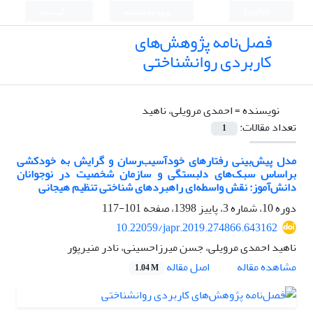
English
ورود به سامانه
ثبت نام
فصل‌نامه پژوهش‌های
کاربردی روانشناختی
نویسنده =
احمدی مرویلی، ناهید
تعداد مقالات:
1
مدل پیش‌بینی رفتارهای خودآسیب‌رسان و گرایش به خودکشی
براساس سبک‌های دلبستگی و سازمان شخصیت در نوجوانان
دانش‌آموز: نقش واسطه‌ای راهبردهای شناختی تنظیم هیجانی
دوره 10، شماره 3، پاییز 1398، صفحه
101-117
10.22059/japr.2019.274866.643162
ناهید احمدی مرویلی، جسن میرزاحسینی، نادر منیرپور
اصل مقاله
مشاهده مقاله
1.04 M