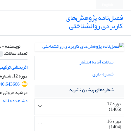
English
فصل‌نامه پژوهش‌های
کاربردی روانشناختی
نویسنده =
ع
تعداد مقالات:
مقالات آماده انتشار
اثربخشی ترکیب 
شماره جاری
دوره 12، شماره 3، پاییز 1400، صفحه
846.643666
شماره‌های پیشین نشریه
مرضیه عروتی ع
مشاهده مقاله
دوره 17
(1405)
دوره 16
(1404)