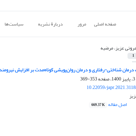
صفحه اصلی
مرور
دربارۀ نشریه
سیاست‌ها
روتی عزیز، مرضیه
1
درمان ‌شناختی-رفتاری و درمان روان‌پویشی کوتاه‌مدت بر افزایش نیرومند
353-369
10.22059/japr.2021.311
زیز
اصل مقاله
669.37 K