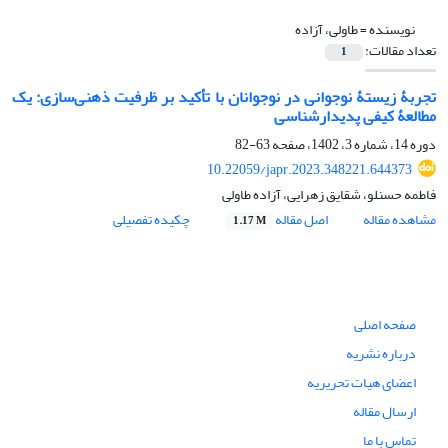
نویسنده =
طاولی، آزاده
تعداد مقالات:
1
تجربۀ زیستۀ نوجوانی در نوجوانان با تأکید بر ظرفیت ذهنی‌سازی: یک
مطالعۀ کیفی پدیدارشناسی
دوره 14، شماره 3، 1402، صفحه
63-82
10.22059/japr.2023.348221.644373
فاطمه حسنلو، شقایق زهرایی، آزاده طاولی
مشاهده مقاله
اصل مقاله
چکیده تفصیلی
1.17 M
صفحه اصلی
درباره نشریه
اعضای هیات تحریریه
ارسال مقاله
تماس با ما