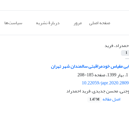
صفحه اصلی
مرور
دربارۀ نشریه
سیاست‌ها
حمدراد، فرید
1
بی مقیاس خودمراقبتی سالمندان شهر تهران
185-208
10.22059/japr.2020.280
وجنی، محسن جدیدی، فرید احمدراد
اصل مقاله
1.47 M