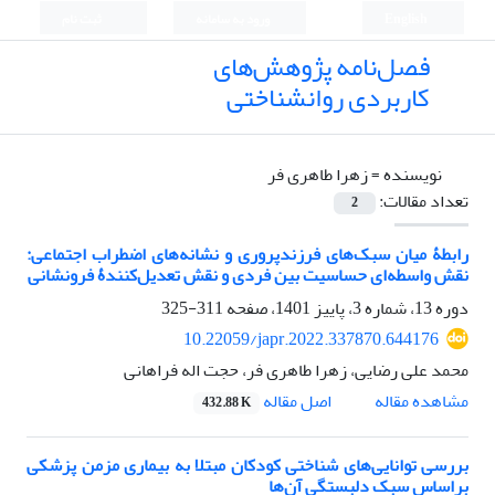
English
ورود به سامانه
ثبت نام
فصل‌نامه پژوهش‌های
کاربردی روانشناختی
نویسنده =
زهرا طاهری فر
تعداد مقالات:
2
رابطۀ میان سبک‌های فرزندپروری و نشانه‌های اضطراب اجتماعی:
نقش واسطه‌ای حساسیت بین فردی و نقش تعدیل‌کنندۀ فرونشانی
دوره 13، شماره 3، پاییز 1401، صفحه
311-325
10.22059/japr.2022.337870.644176
محمد علی رضایی، زهرا طاهری فر، حجت اله فراهانی
اصل مقاله
مشاهده مقاله
432.88 K
بررسی توانایی‌های شناختی کودکان مبتلا به بیماری مزمن پزشکی
براساس سبک دلبستگی آن‌ها