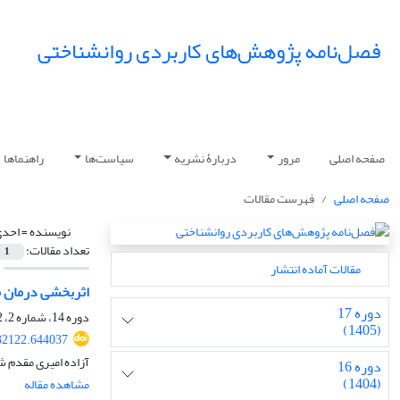
فصل‌نامه پژوهش‌های کاربردی روانشناختی
صفحه اصلی
مرور
دربارۀ نشریه
سیاست‌ها
راهنماها
صفحه اصلی
فهرست مقالات
نویسنده =
احدی
تعداد مقالات:
1
مقالات آماده انتشار
اثربخشی درمان م
دوره 17
دوره 14، شماره 2، 1402، صفحه
(1405)
32122.644037
آزاده امیری مقدم 
دوره 16
(1404)
مشاهده مقاله