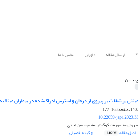
ارسال مقاله
داوران
تماس با ما
، حسن
بتنی بر شفقت بر پیروی از درمان و استرس ادراک‌شده در بیماران مبتلا ب
163-177
10.22059/japr.2023.3
شیروان، منصوره نیکوگفتار عظیم، حسن احدی
اصل مقاله
چکیده تفصیلی
1.02 M