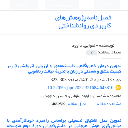
English
ورود به سامانه
ثبت نام
فصل‌نامه پژوهش‌های
کاربردی روانشناختی
نویسنده =
تقوایی، داوود
تعداد مقالات:
2
تدوین درمان ذهن‌آگاهی دلبسته‌محور و ارزیابی اثربخشی آن بر
کیفیت عشق و همدلی در زنان با تجربۀ خیانت زناشویی
دوره 13، شماره 2، 1401، صفحه
303-323
10.22059/japr.2022.321684.643810
معصومه شمسی، داوود تقوایی، حسین داوودی
اصل مقاله
مشاهده مقاله
468.25 K
تدوین مدل اشتیاق تحصیلی براساس راهبرد خودکارآمدی با
میانجی‌گری هوش هیجانی در دانش‌آموزان دورۀ دوم متوسطه