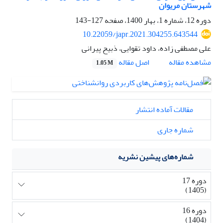
شهرستان مریوان
دوره 12، شماره 1، بهار 1400، صفحه
127-143
10.22059/japr.2021.304255.643544
علی مصطفی زاده، داود تقوایی، ذبیح پیرانی
اصل مقاله
مشاهده مقاله
1.05 M
مقالات آماده انتشار
شماره جاری
شماره‌های پیشین نشریه
دوره 17
(1405)
دوره 16
(1404)