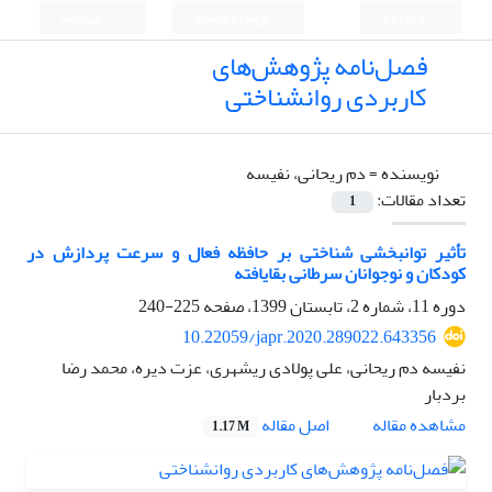
English
ورود به سامانه
ثبت نام
فصل‌نامه پژوهش‌های
کاربردی روانشناختی
نویسنده =
دم ریحانی، نفیسه
تعداد مقالات:
1
تأثیر توانبخشی شناختی بر حافظه فعال و سرعت پردازش در
کودکان و نوجوانان سرطانی بقایافته
دوره 11، شماره 2، تابستان 1399، صفحه
225-240
10.22059/japr.2020.289022.643356
نفیسه دم ریحانی، علی پولادی ریشهری، عزت دیره، محمد رضا
بردبار
اصل مقاله
مشاهده مقاله
1.17 M