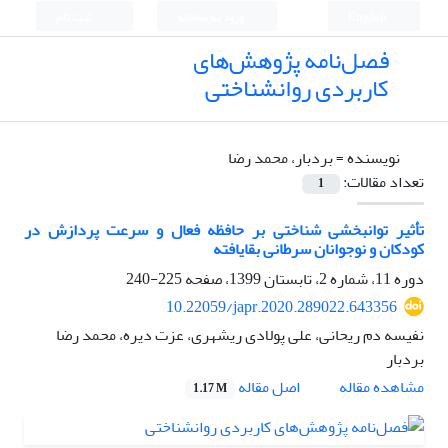
English
ورود به سامانه
ثبت نام
فصل‌نامه پژوهش‌های
کاربردی روانشناختی
نویسنده =
بردبار، محمد رضا
تعداد مقالات:
1
تأثیر توانبخشی شناختی بر حافظه فعال و سرعت پردازش در
کودکان و نوجوانان سرطانی بقایافته
دوره 11، شماره 2، تابستان 1399، صفحه
225-240
10.22059/japr.2020.289022.643356
نفیسه دم ریحانی، علی پولادی ریشهری، عزت دیره، محمد رضا
بردبار
اصل مقاله
مشاهده مقاله
1.17 M