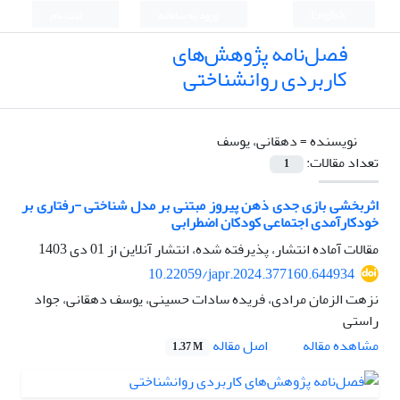
English
ورود به سامانه
ثبت نام
فصل‌نامه پژوهش‌های
کاربردی روانشناختی
نویسنده =
دهقانی، یوسف
تعداد مقالات:
1
اثربخشی بازی جدی ذهن پیروز مبتنی بر مدل شناختی -رفتاری بر
خودکارآمدی اجتماعی کودکان اضطرابی
مقالات آماده انتشار، پذیرفته شده، انتشار آنلاین از
01 دی 1403
10.22059/japr.2024.377160.644934
نزهت الزمان مرادی، فریده سادات حسینی، یوسف دهقانی، جواد
راستی
اصل مقاله
مشاهده مقاله
1.37 M