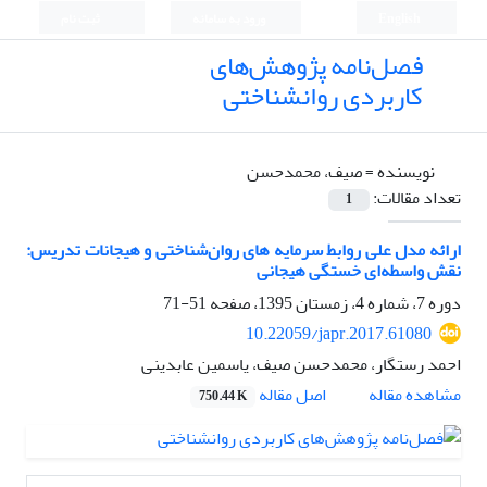
English
ورود به سامانه
ثبت نام
فصل‌نامه پژوهش‌های
کاربردی روانشناختی
نویسنده =
صیف، محمدحسن
تعداد مقالات:
1
ارائه مدل علی روابط سرمایه های روان‌شناختی و هیجانات تدریس:
نقش واسطه‌ای خستگی هیجانی
دوره 7، شماره 4، زمستان 1395، صفحه
51-71
10.22059/japr.2017.61080
احمد رستگار، محمدحسن صیف، یاسمین عابدینی
اصل مقاله
مشاهده مقاله
750.44 K