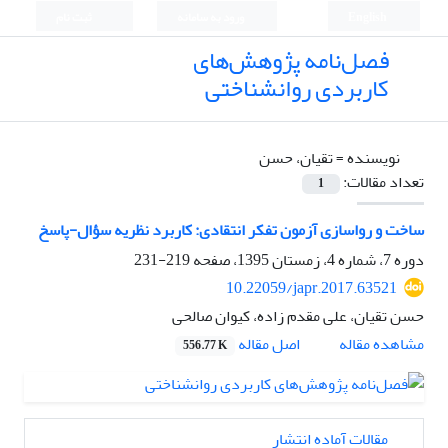
English
ورود به سامانه
ثبت نام
فصل‌نامه پژوهش‌های
کاربردی روانشناختی
نویسنده =
تقیان، حسن
تعداد مقالات:
1
ساخت و رواسازی آزمون تفکر انتقادی: کاربرد نظریه سؤال-پاسخ
دوره 7، شماره 4، زمستان 1395، صفحه
219-231
10.22059/japr.2017.63521
حسن تقیان، علی مقدم زاده، کیوان صالحی
اصل مقاله
مشاهده مقاله
556.77 K
مقالات آماده انتشار