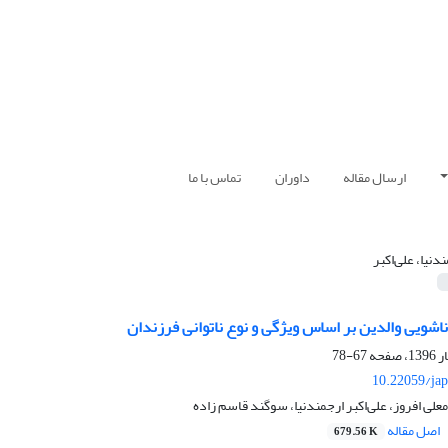
ارسال مقاله
داوران
تماس با ما
ﻨﺪﻧﯿا، ﻋﻠﯽاﮐﺒﺮ
اشویی والدین بر اساس ویژگی و نوع ناتوانی فرزندان
67-78
10.22059/jap
ﻌﻠﯽ اﻓﺮوز، ﻋﻠﯽاﮐﺒﺮ ارﺟﻤﻨﺪﻧﯿا، سوگند قاسم زاده
اصل مقاله
679.56 K