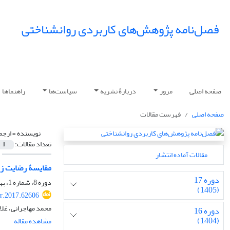
فصل‌نامه پژوهش‌های کاربردی روانشناختی
صفحه اصلی
مرور
دربارۀ نشریه
سیاست‌ها
راهنماها
صفحه اصلی
فهرست مقالات
نویسنده =
ارﺟﻤ
تعداد مقالات:
1
مقالات آماده انتشار
مقایسۀ رضایت زن
دوره 17
دوره 8، شماره 1، بهار 1396، صفحه
(1405)
r.2017.62606
ﻣﺤﻤﺪ ﻣﻬﺎﺟﺮاﻧﯽ، ﻏﻼﻣ
دوره 16
(1404)
مشاهده مقاله