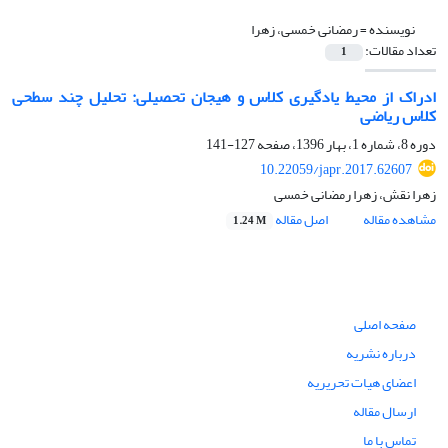
نویسنده =
رمضانی خمسی، زهرا
تعداد مقالات:
1
ادراک از محیط یادگیری کلاس و هیجان تحصیلی: تحلیل چند سطحی
کلاس ریاضی
دوره 8، شماره 1، بهار 1396، صفحه
127-141
10.22059/japr.2017.62607
زهرا نقش، زهرا رمضانی خمسی
مشاهده مقاله
اصل مقاله
1.24 M
صفحه اصلی
درباره نشریه
اعضای هیات تحریریه
ارسال مقاله
تماس با ما