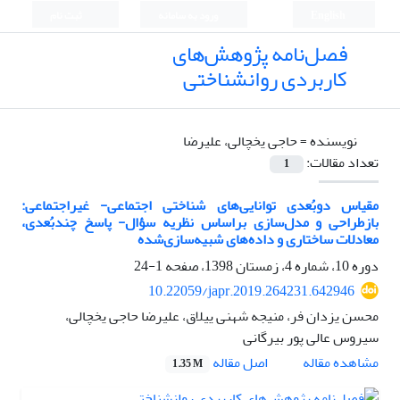
English
ورود به سامانه
ثبت نام
فصل‌نامه پژوهش‌های
کاربردی روانشناختی
نویسنده =
حاجی یخچالی، علیرضا
تعداد مقالات:
1
مقیاس دوبُعدی توانایی‌های شناختی اجتماعی- غیراجتماعی:
بازطراحی و مدل‌سازی براساس نظریه سؤال- پاسخ چندبُعدی،
معادلات ساختاری و داده‌های شبیه‌سازی‌شده
دوره 10، شماره 4، زمستان 1398، صفحه
1-24
10.22059/japr.2019.264231.642946
محسن یزدان فر، منیجه شهنی ییلاق، علیرضا حاجی یخچالی،
سیروس عالی پور بیرگانی
اصل مقاله
مشاهده مقاله
1.35 M