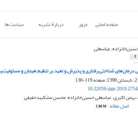
صفحه اصلی
مرور
دربارۀ نشریه
سیاست‌ها
سین‌خانزاده، عباسعلی
1
 درمان‌های شناختی–رفتاری و پذیرش و تعهد بر تنظیم هیجان و مسئولی
119-136
10.22059/japr.2019.275
، بهمن اکبری، عباسعلی حسین‌خانزاده، محسن مشکبید‌حقیقی
اصل مقاله
1.06 M