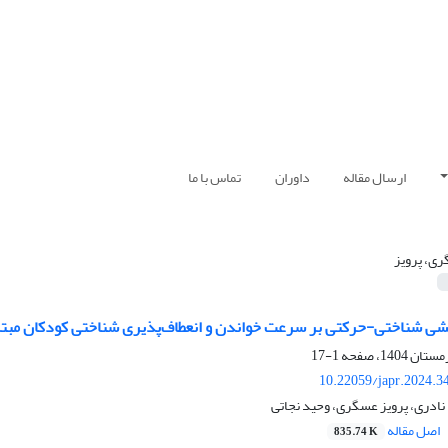
ارسال مقاله
داوران
تماس با ما
ی، پرویز
شی شناختی-حرکتی بر سرعت خواندن و انعطاف‌پذیری شناختی کودکان مبتلا 
1-17
10.22059/japr.2024.3
نادری، پرویز عسگری، وحید نجاتی
اصل مقاله
835.74 K