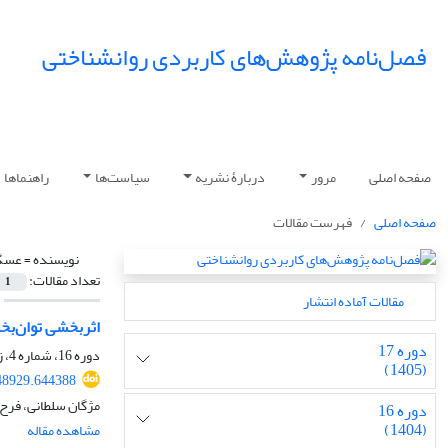
فصل‌نامه پژوهش‌های کاربردی روانشناختی
صفحه اصلی
مرور
دربارۀ نشریه
سیاست‌ها
راهنماها
صفحه اصلی
فهرست مقالات
نویسنده =
عسگر
تعداد مقالات:
1
مقالات آماده انتشار
اثربخشی توان‌بخ
دوره 17
دوره 16، شماره 4، زمستان 1404، صفحه
(1405)
48929.644388
مژگان سلطانی، فرح 
دوره 16
(1404)
مشاهده مقاله