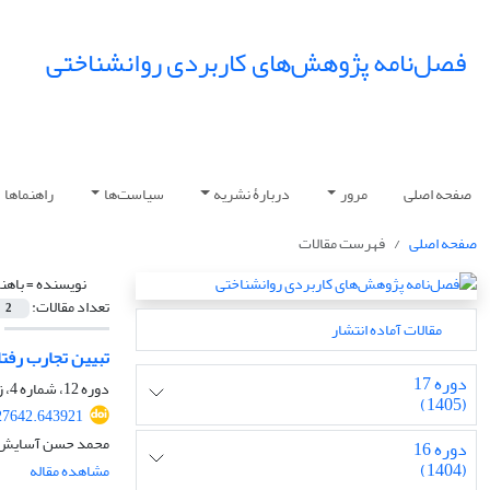
فصل‌نامه پژوهش‌های کاربردی روانشناختی
صفحه اصلی
مرور
دربارۀ نشریه
سیاست‌ها
راهنماها
صفحه اصلی
فهرست مقالات
نویسنده =
باهن
تعداد مقالات:
2
مقالات آماده انتشار
تبیین تجارب رفتا
دوره 17
دوره 12، شماره 4، زمستان 1400، صفحه
(1405)
27642.643921
محمد حسن آسایش، ال
دوره 16
(1404)
مشاهده مقاله