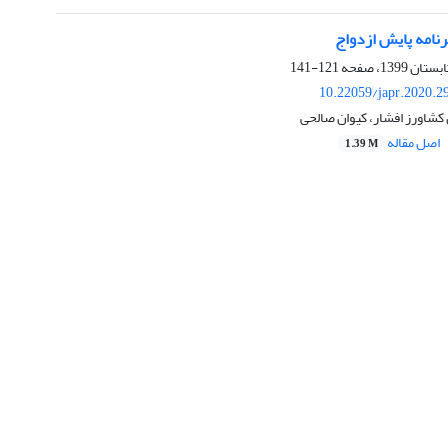
رنامه پایش ازدواج
121-141
10.22059/japr.2020.2
کشاورز افشار، کیوان صالحی
اصل مقاله
1.39 M