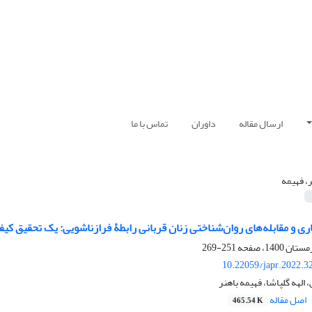
ارسال مقاله
داوران
تماس با ما
ر، فهیمه
ری و مقابله‌های روان‌شناختی زنان قربانی رابطۀ فرازناشویی: یک تحقیق کیف
251-269
10.22059/japr.2022.3
هه گلپاشا، فهیمه باهنر
اصل مقاله
465.54 K