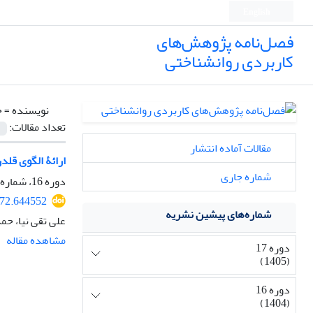
English
فصل‌نامه پژوهش‌های
کاربردی روانشناختی
نویسنده =
ح
تعداد مقالات:
مقالات آماده انتشار
ارائۀ الگوی قلد
شماره جاری
دوره 16، شماره 3، پاییز 1404، صفحه
472.644552
شماره‌های پیشین نشریه
علی تقی نیا، ح
مشاهده مقاله
دوره 17
(1405)
دوره 16
(1404)