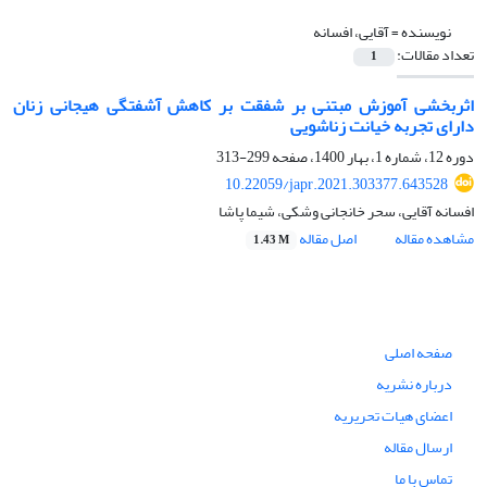
نویسنده =
آقایی، افسانه
تعداد مقالات:
1
اثربخشی آموزش مبتنی بر شفقت بر کاهش آشفتگی هیجانی زنان
دارای تجربه خیانت زناشویی
دوره 12، شماره 1، بهار 1400، صفحه
299-313
10.22059/japr.2021.303377.643528
افسانه آقایی، سحر خانجانی وشکی، شیما پاشا
مشاهده مقاله
اصل مقاله
1.43 M
صفحه اصلی
درباره نشریه
اعضای هیات تحریریه
ارسال مقاله
تماس با ما