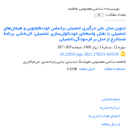
نویسنده =
ساعتی معصومی، فاطمه
تعداد مقالات:
1
تدوین مدل علی درگیری تحصیلی براساس خودنظم‌جویی و هیجان‌های
تحصیلی با نقش واسطه‌ای خودناتوان‌سازی تحصیلی: اثربخشی برنامۀ
مستخرج از مدل بر فرسودگی تحصیلی
دوره 12، شماره 1، بهار 1400، صفحه
369-387
10.22059/japr.2021.278531.643539
فاطمه ساعتی معصومی، هوشنگ جدیدی، یحیی یاراحمدی، مریم اکبری
مشاهده مقاله
اصل مقاله
1.51 M
صفحه اصلی
درباره نشریه
اعضای هیات تحریریه
ارسال مقاله