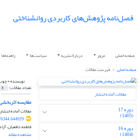
فصل‌نامه پژوهش‌های کاربردی روانشناختی
صفحه اصلی
مرور
دربارۀ نشریه
سیاست‌ها
راهنماها
صفحه اصلی
فهرست مقالات
نویسنده =
چوب 
تعداد مقالات:
3
مقالات آماده انتشار
مقایسه اثربخشی 
دوره 17
مقالات آماده انتشار،
(1405)
76344.644929
فاطمه دافعیان، آزا
دوره 16
(1404)
مشاهده مقاله