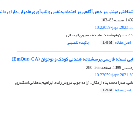
اختی مبتنی بر ذهن‌آگاهی بر اعتمادبه‌نفس و تاب‌آوری مادران دارای دان
83-103
10.22059/japr.2023.3
ده، حسن هوشمند، ماجده خسروی لاریجانی
اصل مقاله
چکیده تفصیلی
1.46 M
ایی نسخه فارسی پرسشنامه همدلی کودک و نوجوان (EmQue-CA)
263-280
10.22059/japr.2021.3
نی، عذرا محمدپناه اردکان، آزاده چوب فروش‌زاده، ابراهیم دهقانی اشکذری
اصل مقاله
1.26 M