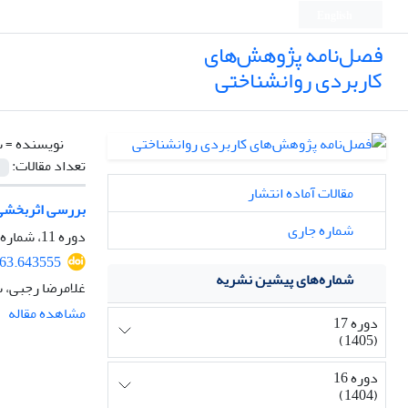
English
فصل‌نامه پژوهش‌های
کاربردی روانشناختی
نویسنده =
س
تعداد مقالات:
مقالات آماده انتشار
بررسی اثربخشی 
شماره جاری
دوره 11، شماره 4، زمستان 1399، صفحه
063.643555
شماره‌های پیشین نشریه
غلامرضا رجبی، 
مشاهده مقاله
دوره 17
(1405)
دوره 16
(1404)