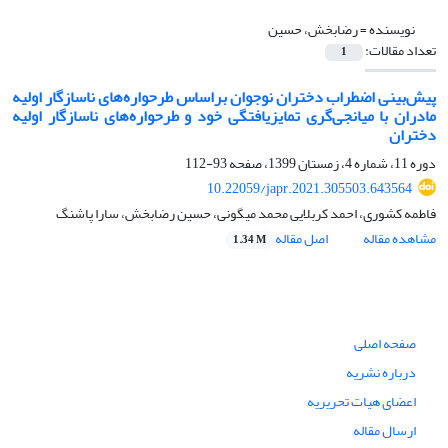
نویسنده =
رضابخش، حسین
تعداد مقالات:
1
پیش‌بینی اضطراب دختران نوجوان براساس طرحواره‌های ناسازگار اولیه
مادران با میانجی‌گری تمایزیافتگی خود و طرحواره‌های ناسازگار اولیه
دختران
دوره 11، شماره 4، زمستان 1399، صفحه
93-112
10.22059/japr.2021.305503.643564
فاطمه کشوری، احمد کربلایی محمد میگونی، حسین رضابخش، سارا پاشنگ
مشاهده مقاله
اصل مقاله
1.34 M
صفحه اصلی
درباره نشریه
اعضای هیات تحریریه
ارسال مقاله