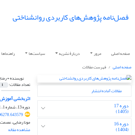
فصل‌نامه پژوهش‌های کاربردی روانشناختی
صفحه اصلی
مرور
دربارۀ نشریه
سیاست‌ها
راهنماها
صفحه اصلی
فهرست مقالات
نویسنده =
رضای
تعداد مقالات:
1
مقالات آماده انتشار
اثربخشی آموزش گ
دوره 17
دوره 13، شماره 1، 1401، صفحه
(1405)
06278.643579
مونا رضایی، عصمت 
دوره 16
(1404)
مشاهده مقاله