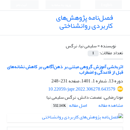
English
ورود به سامانه
ثبت نام
فصل‌نامه پژوهش‌های
کاربردی روانشناختی
نویسنده =
سلیمی نیا، نرگس
تعداد مقالات:
1
اثربخشی آموزش گروهی مبتنی بر ذهن‌آگاهی بر کاهش نشانه‌های
قبل از قاعدگی و اضطراب
دوره 13، شماره 1، 1401، صفحه
231-248
10.22059/japr.2022.306278.643579
مونا رضایی، عصمت دانش، نرگس سلیمی نیا
اصل مقاله
مشاهده مقاله
532.14 K