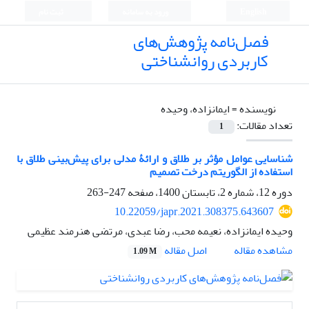
English
ورود به سامانه
ثبت نام
فصل‌نامه پژوهش‌های
کاربردی روانشناختی
نویسنده =
ایمانزاده، وحیده
تعداد مقالات:
1
شناسایی عوامل مؤثر بر طلاق و ارائۀ مدلی برای پیش‌بینی طلاق با
استفاده از الگوریتم درخت تصمیم
دوره 12، شماره 2، تابستان 1400، صفحه
247-263
10.22059/japr.2021.308375.643607
وحیده ایمانزاده، نعیمه محب، رضا عبدی، مرتضی هنرمند عظیمی
اصل مقاله
مشاهده مقاله
1.09 M