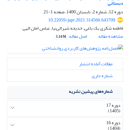
دبستانی
دوره 12، شماره 2، تابستان 1400، صفحه
1-21
10.22059/japr.2021.314566.643709
فاطمه شکری بک باغی، خدیجه شیرالی‌نیا، عباس امان الهی
اصل مقاله
مشاهده مقاله
1.14 M
مقالات آماده انتشار
شماره جاری
شماره‌های پیشین نشریه
دوره 17
(1405)
دوره 16
(1404)