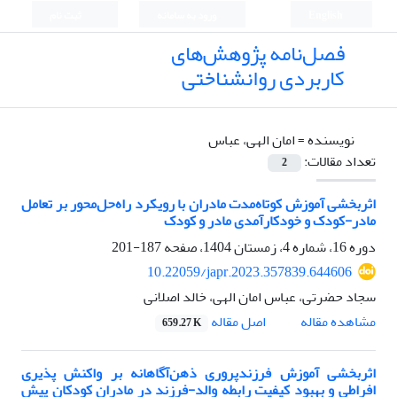
English
ورود به سامانه
ثبت نام
فصل‌نامه پژوهش‌های
کاربردی روانشناختی
نویسنده =
امان الهی، عباس
تعداد مقالات:
2
اثربخشی آموزش کوتاه‌مدت مادران با رویکرد راه‌حل‌محور بر تعامل
مادر-کودک و خودکارآمدی مادر و کودک
دوره 16، شماره 4، زمستان 1404، صفحه
187-201
10.22059/japr.2023.357839.644606
سجاد حضرتی، عباس امان الهی، خالد اصلانی
اصل مقاله
مشاهده مقاله
659.27 K
اثربخشی آموزش فرزندپروری ذهن‌آگاهانه بر واکنش پذیری
افراطی و بهبود کیفیت رابطه والد-فرزند در مادران کودکان پیش