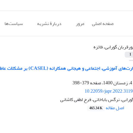
صفحه اصلی
مرور
دربارۀ نشریه
سیاست‌ها
ورقربان گورابی، فائزه
1
تأثیر آموزش مهارت‌های آموزش
379-398
10.22059/japr.2022.311
گورابی، نرگس باباخانی، فرح لطفی کاشانی
اصل مقاله
465.34 K