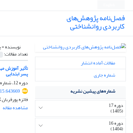
English
فصل‌نامه پژوهش‌های
کاربردی روانشناختی
نویسنده =
پ
تعداد مقالات:
مقالات آماده انتشار
پسر ابتدایی
شماره جاری
دوره 12، شماره 4، زمستان 1400، صفحه
915.643669
شماره‌های پیشین نشریه
فائزه پورقربان 
دوره 17
مشاهده مقاله
(1405)
دوره 16
(1404)