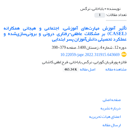
نویسنده =
باباخانی، نرگس
تعداد مقالات:
1
تأثیر آموزش مهارت‌های آموزشی، اجتماعی و هیجانی همکارانه
(CASEL) بر مشکلات عاطفی-رفتاری درونی و برونی‌سازی‌شده و
عملکرد تحصیلی دانش‌آموزان پسر ابتدایی
دوره 12، شماره 4، زمستان 1400، صفحه
379-398
10.22059/japr.2022.311915.643669
فائزه پورقربان گورابی، نرگس باباخانی، فرح لطفی کاشانی
مشاهده مقاله
اصل مقاله
465.34 K
صفحه اصلی
درباره نشریه
اعضای هیات تحریریه
ارسال مقاله