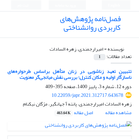
English
ورود به سامانه
ثبت نام
فصل‌نامه پژوهش‌های
کاربردی روانشناختی
نویسنده =
امیرارجمندی، زهره السادات
تعداد مقالات:
1
تتبیین تعهد زناشویی در زنان متأهل براساس طرحواره‌های
ناسازگار اولیه و مکان کنترل؛ بررسی نقش میانجی‌گر معنویت
دوره 12، شماره 3، پاییز 1400، صفحه
395-409
10.22059/japr.2021.312717.643678
زهره السادات امیرارجمندی، پانته آ جهانگیر، مژگان نیکنام
اصل مقاله
مشاهده مقاله
463.64 K