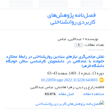
English
ورود به سامانه
ثبت نام
فصل‌نامه پژوهش‌های
کاربردی روانشناختی
نویسنده =
عبداللهی، عباس
تعداد مقالات:
1
نقش میانجی‌گری نیازهای بنیادین روان‌شناختی در رابطۀ عملکرد
خانواده با شادکامی در دانشجویان کارشناسی ساکن خوابگاه
دانشگاه الزهرا
دوره 13، شماره 1، 1401، صفحه
43-63
10.22059/japr.2022.313228.643693
فاطمه زارع زردینی، زهرا هاشمی، عباس عبداللهی
اصل مقاله
مشاهده مقاله
832.07 K