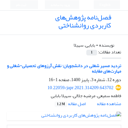
English
ورود به سامانه
ثبت نام
فصل‌نامه پژوهش‌های
کاربردی روانشناختی
نویسنده =
بابایی، سهیلا
تعداد مقالات:
1
تردید مسیر شغلی در دانشجویان: نقش آرزوهای تحصیلی-شغلی و
مهارت‌های مقابله
دوره 12، شماره 3، پاییز 1400، صفحه
1-16
10.22059/japr.2021.314209.643702
فاطمه سمیعی، مرضیه جلالی، سهیلا بابایی
اصل مقاله
مشاهده مقاله
1.2 M