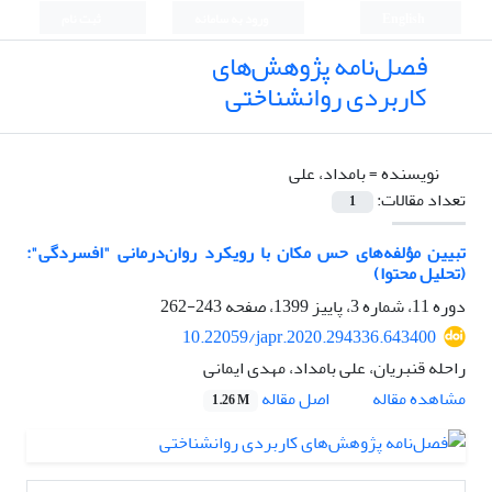
English
ورود به سامانه
ثبت نام
فصل‌نامه پژوهش‌های
کاربردی روانشناختی
نویسنده =
بامداد، علی
تعداد مقالات:
1
تبیین مؤلفه‌های حس مکان با رویکرد روان‌درمانی "افسردگی":
(تحلیل محتوا)
دوره 11، شماره 3، پاییز 1399، صفحه
243-262
10.22059/japr.2020.294336.643400
راحله قنبریان، علی بامداد، مهدی ایمانی
اصل مقاله
مشاهده مقاله
1.26 M