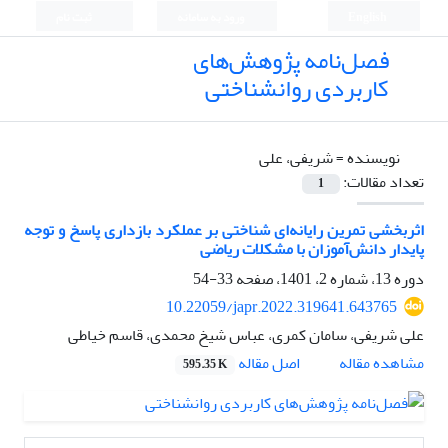
English
ورود به سامانه
ثبت نام
فصل‌نامه پژوهش‌های
کاربردی روانشناختی
نویسنده =
شریفی، علی
تعداد مقالات:
1
اثربخشی تمرین رایانه‌ای شناختی بر عملکرد بازداری پاسخ و توجه
پایدار دانش‌آموزان با مشکلات ریاضی
دوره 13، شماره 2، 1401، صفحه
33-54
10.22059/japr.2022.319641.643765
علی شریفی، سامان کمری، عباس شیخ محمدی، قاسم خیاطی
اصل مقاله
مشاهده مقاله
595.35 K