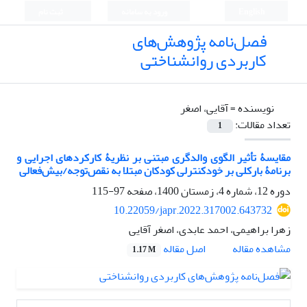
English
ورود به سامانه
ثبت نام
فصل‌نامه پژوهش‌های
کاربردی روانشناختی
نویسنده =
آقایی، اصغر
تعداد مقالات:
1
مقایسۀ تأثیر الگوی والدگری مبتنی بر نظریۀ کارکردهای اجرایی و
برنامۀ بارکلی بر خودکنترلی کودکان مبتلا به نقص‌توجه/بیش‌فعالی
دوره 12، شماره 4، زمستان 1400، صفحه
97-115
10.22059/japr.2022.317002.643732
زهرا براهیمی، احمد عابدی، اصغر آقایی
اصل مقاله
مشاهده مقاله
1.17 M