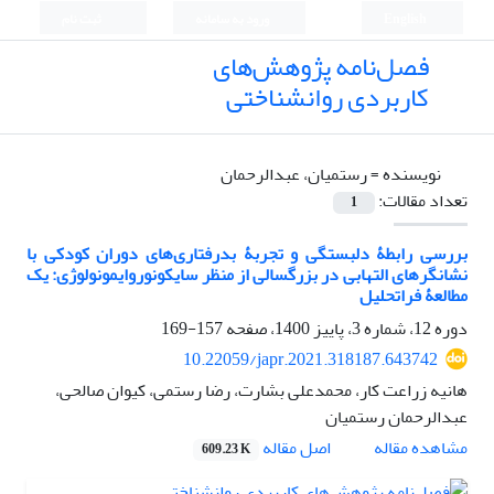
English
ورود به سامانه
ثبت نام
فصل‌نامه پژوهش‌های
کاربردی روانشناختی
نویسنده =
رستمیان، عبدالرحمان
تعداد مقالات:
1
بررسی رابطۀ دلبستگی و تجربۀ بدرفتاری‌های دوران کودکی با
نشانگرهای التهابی در بزرگسالی از منظر سایکونوروایمونولوژی: یک
مطالعۀ فراتحلیل
دوره 12، شماره 3، پاییز 1400، صفحه
157-169
10.22059/japr.2021.318187.643742
هانیه زراعت کار، محمدعلی بشارت، رضا رستمی، کیوان صالحی،
عبدالرحمان رستمیان
اصل مقاله
مشاهده مقاله
609.23 K